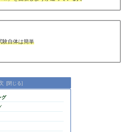
試験自体は簡単
次
ング
グ