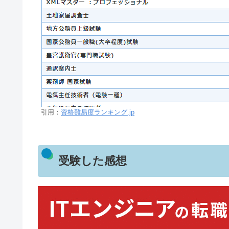
引用：
資格難易度ランキング.jp
受験した感想