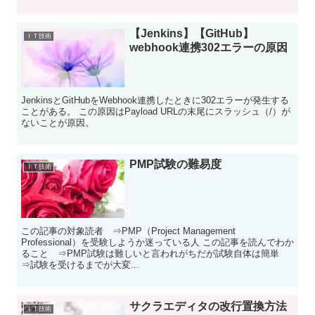
【Jenkins】【GitHub】
ＩＴ技術
webhook連携302エラーの原因
JenkinsとGitHubをWebhook連携したときに302エラーが発生する
ことがある。 この原因はPayload URLの末尾にスラッシュ（/）が
ないことが原因。
PMP試験の難易度
ＩＴ技術
この記事の対象読者 ⇒PMP（Project Management
Professional）を受験しようか迷っている人 この記事を読んでわか
ること ⇒PMP試験は難しいと言われがちだが試験自体は簡単
⇒試験を受けるまでが大変...
サクラエディタの改行置換方法
ＩＴ技術