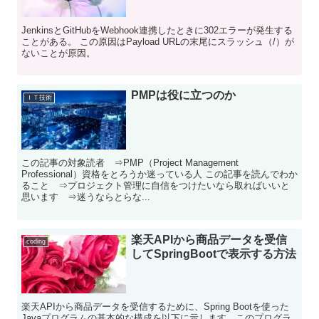
JenkinsとGitHubをWebhook連携したときに302エラーが発生する
ことがある。 この原因はPayload URLの末尾にスラッシュ（/）が
ないことが原因。
PMPは役に立つのか
ＩＴ技術
この記事の対象読者 ⇒PMP（Project Management
Professional）資格をとろうか迷っている人 この記事を読んでわか
ること ⇒プロジェクト管理に自信をつけたいなら取ればいいと
思います ⇒迷うならとらな...
楽天APIから商品データを受信
coding
してSpringBootで表示する方法
楽天APIから商品データを受信するために、Spring Bootを使った
Javaプログラムの基本的な構成を以下に示します。このプログラ