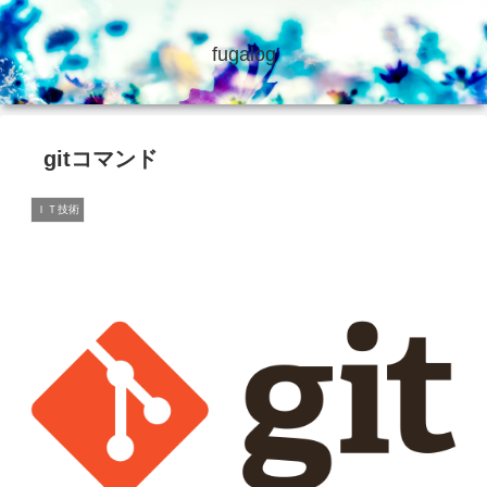
fugalog
gitコマンド
ＩＴ技術