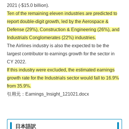
2021 (-$15.0 billion).
Ten of the remaining eleven industries are predicted to
report double-digit growth, led by the Aerospace &
Defense (29%), Construction & Engineering (26%), and
Industrials Conglomerates (22%) industries.
The Airlines industry is also the expected to be the
largest contributor to earnings growth for the sector in
CY 2022.
If this industry were excluded, the estimated earnings
growth rate for the Industrials sector would fall to 16.9%
from 35.9%.
引用元：Earnings_Insight_121021.docx
日本語訳