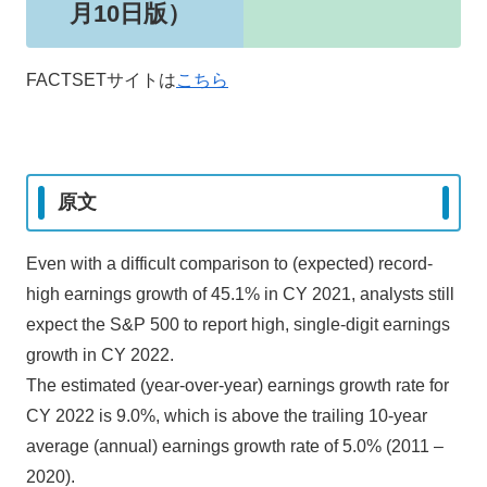
月10日版）
FACTSETサイトは
こちら
原文
Even with a difficult comparison to (expected) record-
high earnings growth of 45.1% in CY 2021, analysts still
expect the S&P 500 to report high, single-digit earnings
growth in CY 2022.
The estimated (year-over-year) earnings growth rate for
CY 2022 is 9.0%, which is above the trailing 10-year
average (annual) earnings growth rate of 5.0% (2011 –
2020).