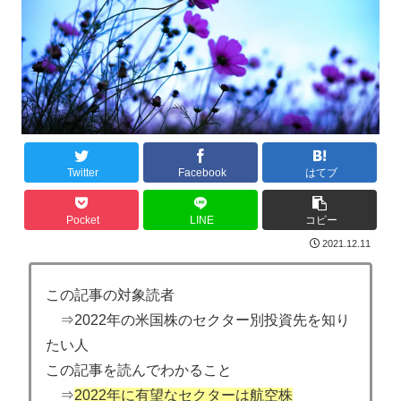
Twitter
Facebook
はてブ
Pocket
LINE
コピー
2021.12.11
この記事の対象読者
⇒2022年の米国株のセクター別投資先を知り
たい人
この記事を読んでわかること
⇒
2022年に有望なセクターは航空株