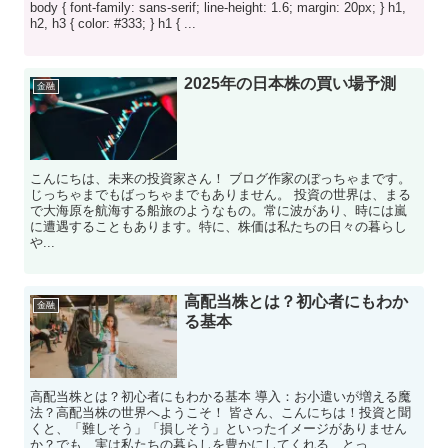
body { font-family: sans-serif; line-height: 1.6; margin: 20px; } h1,
h2, h3 { color: #333; } h1 { ...
2025年の日本株の買い場予測
金融
こんにちは、未来の投資家さん！ ブログ作家のぼっちゃまです。
じっちゃまでもばっちゃまでもありません。 投資の世界は、まる
で大海原を航海する船旅のようなもの。常に波があり、時には嵐
に遭遇することもあります。特に、株価は私たちの日々の暮らし
や...
高配当株とは？初心者にもわか
金融
る基本
高配当株とは？初心者にもわかる基本 導入：お小遣いが増える魔
法？高配当株の世界へようこそ！ 皆さん、こんにちは！投資と聞
くと、「難しそう」「損しそう」といったイメージがありません
か？でも、実は私たちの暮らしを豊かにしてくれる、とっ...